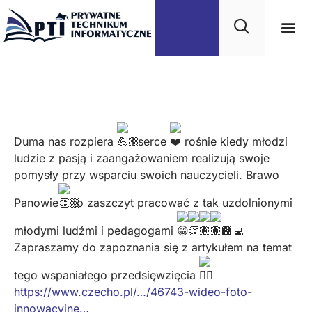
Projekt oświetlenia
przejść dla pieszych.
Duma nas rozpiera
i serce
rośnie kiedy młodzi
ludzie z pasją i zaangażowaniem realizują swoje
pomysły przy wsparciu swoich nauczycieli. Brawo
Panowie
to zaszczyt pracować z tak uzdolnionymi
młodymi ludźmi i pedagogami
Zapraszamy do zapoznania się z artykułem na temat
tego wspaniałego przedsięwzięcia
https://www.czecho.pl/…/46743-wideo-foto-
innowacyjne…