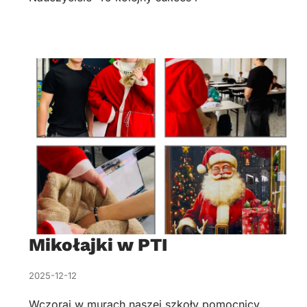
Mikołajki w PTI
2025-12-12
Wczoraj w murach naszej szkoły pomocnicy