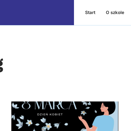
Start
O szkole
g